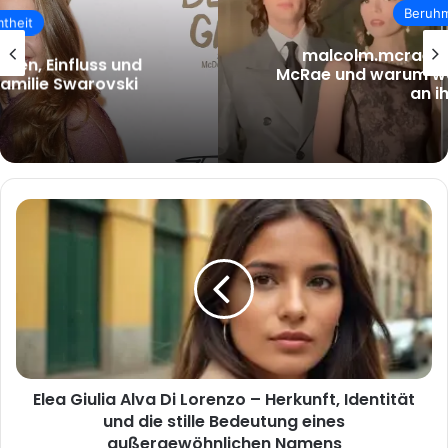
Beruhmtheit
malcolm.mcrae – Wer ist Malcolm
McRae und warum wächst das Interesse
an ihm?
Elea
Giulia
Alva
Di
Lorenzo
–
Herkunft,
Identität
und
Elea Giulia Alva Di Lorenzo – Herkunft, Identität
die
stille
und die stille Bedeutung eines
Bedeutung
außergewöhnlichen Namens