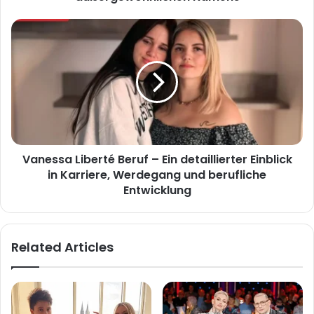
eines
außergewöhnlichen
Vanessa
Namens
Liberté
Beruf
–
Ein
detaillierter
Einblick
in
Karriere,
Vanessa Liberté Beruf – Ein detaillierter Einblick
Werdegang
und
in Karriere, Werdegang und berufliche
berufliche
Entwicklung
Entwicklung
Related Articles