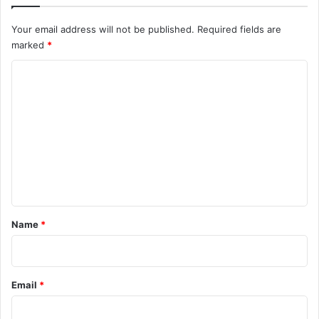
Your email address will not be published.
Required fields are
marked
*
C
o
m
m
e
n
t
*
Name
*
Email
*