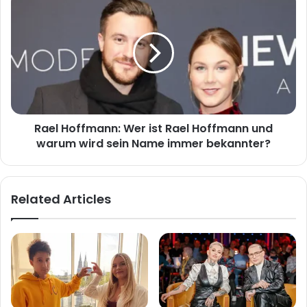
Hoffmann:
Wer
ist
Rael
Hoffmann
und
warum
wird
Rael Hoffmann: Wer ist Rael Hoffmann und
sein
Name
warum wird sein Name immer bekannter?
immer
bekannter?
Related Articles