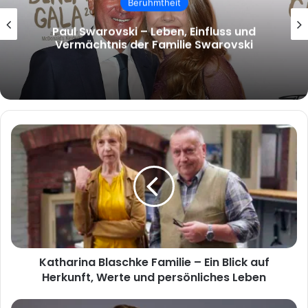
malcolm.mcrae – Wer ist Malcolm
McRae und warum wächst das Interesse
an ihm?
Katharina
Blaschke
Familie
–
Ein
Blick
auf
Herkunft,
Werte
Katharina Blaschke Familie – Ein Blick auf
und
persönliches
Herkunft, Werte und persönliches Leben
Leben
Rael