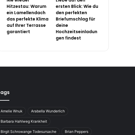
Nie wieder
Liebe auf den
Hitzestau: Warum
ersten Blick: Wie du
ein Lamellendach
den perfekten
das perfekte Klima
Briefumschlag für
auf Ihrer Terrasse
deine
garantiert
Hochzeitseinladun
gen findest
Tags
Amelie Wnuk
Arabella Wunderlich
Barbara Hahlweg Krankheit
Birgit Schrowange Todesursache
Brian Peppers