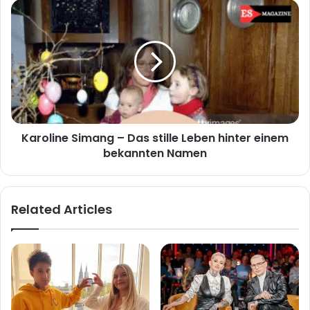
Leben
Karoline
des
Simang
Miniatur
–
Wunderland-
Das
Mitgründers
stille
Leben
hinter
einem
bekannten
Karoline Simang – Das stille Leben hinter einem
Namen
bekannten Namen
Related Articles