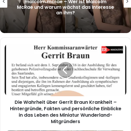
malcolm.mcrae – Wer ist Malcolm
McRae und warum wächst das Interesse
an ihm?
Die
Wahrheit
über
Gerrit
Braun
Krankheit
–
Hintergründe,
Fakten
Die Wahrheit über Gerrit Braun Krankheit –
und
persönliche
Hintergründe, Fakten und persönliche Einblicke
Einblicke
in das Leben des Miniatur Wunderland-
in
Mitgründers
das