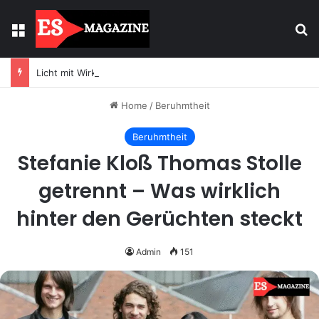
Menu
Se
Licht mit Wirkung: Warum Einbaustrahler moderne Räume prägen
Home
/
Beruhmtheit
Beruhmtheit
Stefanie Kloß Thomas Stolle
getrennt – Was wirklich
hinter den Gerüchten steckt
Admin
151