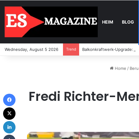
HEIM
BLOG
Wednesday, August 5 2026
Trend
Balkonkraftwerk-Upgrade: Wa
Home
/
Beru
Fredi Richter-M
Facebook
X
LinkedIn
Tumblr