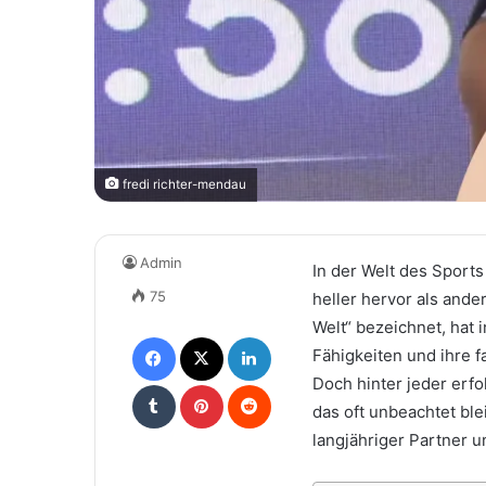
fredi richter-mendau
Admin
In der Welt des Spor
75
heller hervor als ander
Welt“ bezeichnet, hat 
Facebook
X
LinkedIn
Fähigkeiten und ihre f
Doch hinter jeder erf
Tumblr
Pinterest
Reddit
das oft unbeachtet bl
langjähriger Partner u