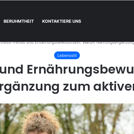
BERUHMTHEIT
KONTAKTIERE UNS
und wie registrieren
itness-Trends und Ernährungsbewusstsein: Warum Nahrungsergänzung 
Lebensstil
s und Ernährungsbewu
gänzung zum aktiven