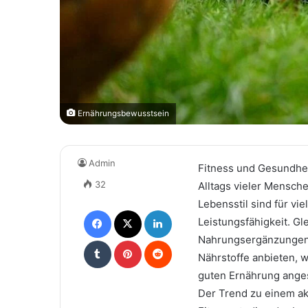
Ernährungsbewusstsein
Admin
Fitness und Gesundheit
32
Alltags vieler Mensch
Lebensstil sind für vi
Facebook
X
LinkedIn
Leistungsfähigkeit. Gl
Nahrungsergänzungen 
Tumblr
Pinterest
Reddit
Nährstoffe anbieten, 
guten Ernährung ange
Der Trend zu einem akt