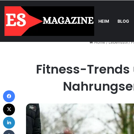
HEIM
BLOG
Tuesday, August 4 2026
Trend
Balkonkraftwerk-Upgrade: Wann 
Home
/
Lebensstil
/
F
Fitness-Trend
Nahrungser
Facebook
X
LinkedIn
Tumblr