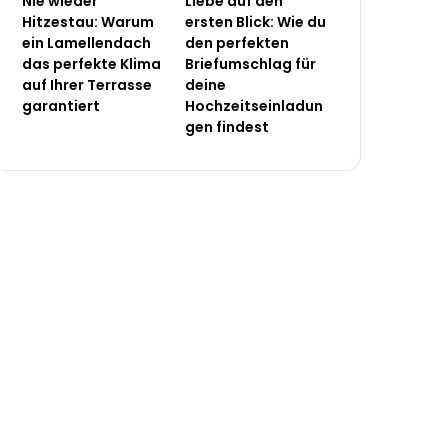
Nie wieder
Liebe auf den
Hitzestau: Warum
ersten Blick: Wie du
ein Lamellendach
den perfekten
das perfekte Klima
Briefumschlag für
auf Ihrer Terrasse
deine
garantiert
Hochzeitseinladun
gen findest