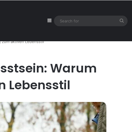
Sidebar
Sea
for
zum aktiven Lebensstil
sstsein: Warum
 Lebensstil