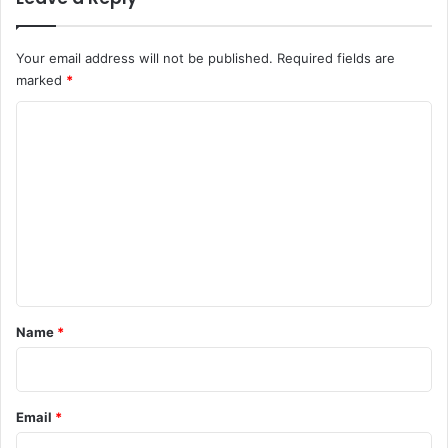
Your email address will not be published.
Required fields are
marked
*
C
o
m
m
e
n
t
*
Name
*
Email
*