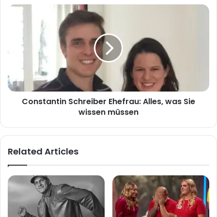
Constantin
Schreiber
Ehefrau:
Alles,
was
Sie
wissen
müssen
Constantin Schreiber Ehefrau: Alles, was Sie
wissen müssen
Related Articles