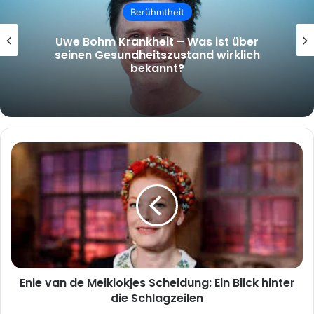
Berühmtheit
Uwe Bohm Krankheit – Was ist über
seinen Gesundheitszustand wirklich
bekannt?
Enie
van
de
Meiklokjes
Scheidung:
Ein
Blick
hinter
die
Enie van de Meiklokjes Scheidung: Ein Blick hinter
Schlagzeilen
die Schlagzeilen