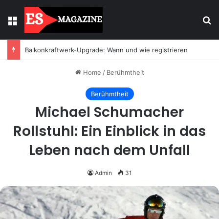
Menu
Se
Licht mit Wirkung: Warum Einbaustrahler moderne Räume prägen
Home
/
Berühmtheit
Berühmtheit
Michael Schumacher
Rollstuhl: Ein Einblick in das
Leben nach dem Unfall
Admin
31