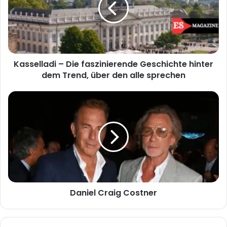
Geschichte
hinter
dem
Trend,
über
Kasselladi – Die faszinierende Geschichte hinter
den
alle
dem Trend, über den alle sprechen
sprechen
Daniel
Craig
Costner
Daniel Craig Costner