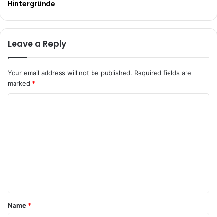
Hintergründe
Leave a Reply
Your email address will not be published.
Required fields are
marked
*
C
o
m
m
e
n
t
*
Name
*