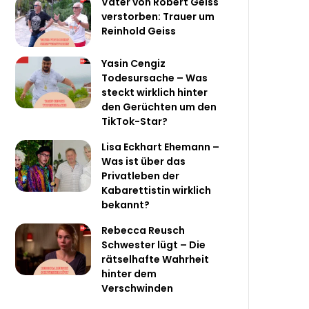
Vater von Robert Geiss
verstorben: Trauer um
Reinhold Geiss
Yasin Cengiz
Todesursache – Was
steckt wirklich hinter
den Gerüchten um den
TikTok-Star?
Lisa Eckhart Ehemann –
Was ist über das
Privatleben der
Kabarettistin wirklich
bekannt?
Rebecca Reusch
Schwester lügt – Die
rätselhafte Wahrheit
hinter dem
Verschwinden