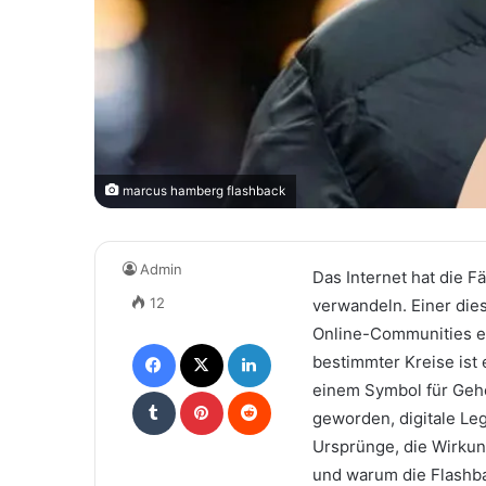
marcus hamberg flashback
Admin
Das Internet hat die 
12
verwandeln. Einer di
Online-Communities er
Facebook
X
LinkedIn
bestimmter Kreise ist 
einem Symbol für Gehe
Tumblr
Pinterest
Reddit
geworden, digitale Le
Ursprünge, die Wirku
und warum die Flashb