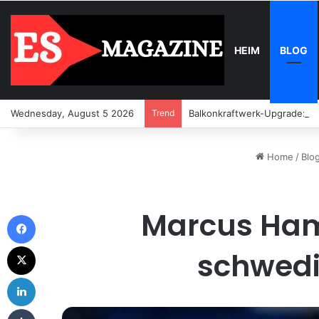
HEIM
BLOG
Wednesday, August 5 2026
Trend
Balkonkraftwerk-Upgrade: Wa
Home
/
Blo
Marcus Hamb
Facebook
X
schwedi
LinkedIn
Tumblr